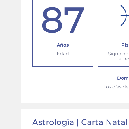
87
Años
Pis
Edad
Signo de
eur
Dom
Los días d
Astrologìa | Carta Natal