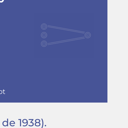
 de 1938)
.