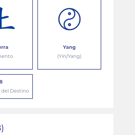
erra
Yang
mento
(Yin/Yang)
8
del Destino
)