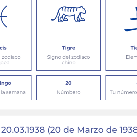
cis
Tigre
Ti
l zodiaco
Signo del zodiaco
Ele
opea
chino
ingo
20
e la semana
Númbero
Tu número 
 20.03.1938 (20 de Marzo de 1938