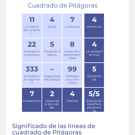
Cuadrado de Pitágoras
11
4
7
4
La fuerza
Salud
La fortuna
Ambición
de carácte
r
22
5
8
4
Energía d
Intuición y
Grado de r
La lealtad f
e persona
lógica
esponsabil
amiliar
idad
333
–
99
5
El potenci
Capacidad
Inteligen
Estabilid
al cognitiv
de trabajo
cia y me
ad
o
moria
7
2
4
5/5
Autoestima
Capacida
Talento
Espiritual
d de trab
idad/Tem
ajo
peramen
to
Significado de las líneas de
cuadrado de Pitágoras