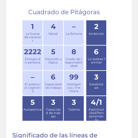
Cuadrado de Pitágoras
1
4
–
2
La fuerza
Salud
La fortuna
Ambición
de carácte
r
2222
5
8
6
Energía d
Intuición y
Grado de r
La lealtad f
e persona
lógica
esponsabil
amiliar
idad
–
6
99
3
El potenci
Capacidad
Inteligen
Estabilid
al cognitiv
de trabajo
cia y me
ad
o
moria
5
3
3
4/1
Autoestima
Capacida
Talento
Espiritual
d de trab
idad/Tem
ajo
peramen
to
Significado de las líneas de