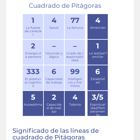
Cuadrado de Pitágoras
1
4
77
4
La fuerza
Salud
La fortuna
Ambición
de carácte
r
2
–
–
1
Energía d
Intuición y
Grado de r
La lealtad f
e persona
lógica
esponsabil
amiliar
idad
333
6
99
6
El potenci
Capacidad
Inteligen
Estabilid
al cognitiv
de trabajo
cia y me
ad
o
moria
5
2
4
3/5
Autoestima
Capacida
Talento
Espiritual
d de trab
idad/Tem
ajo
peramen
to
Significado de las líneas de
cuadrado de Pitágoras