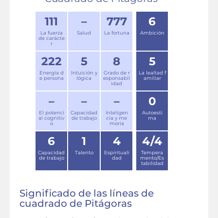
111
–
777
6
La fuerza
Salud
La fortuna
Ambición
de carácte
r
222
5
8
5
Energía d
Intuición y
Grado de r
La lealtad f
e persona
lógica
esponsabil
amiliar
idad
–
–
–
0
El potenci
Capacidad
Inteligen
Autoesti
al cognitiv
de trabajo
cia y me
ma
o
moria
6
1
4
4/4
Capacidad
Talento
Espirituali
Tempera
de trabajo
dad
mento/Es
tabilidad
Significado de las líneas de
cuadrado de Pitágoras