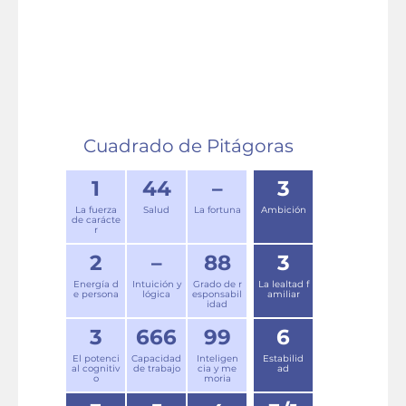
Cuadrado de Pitágoras
1
44
–
3
La fuerza
Salud
La fortuna
Ambición
de carácte
r
2
–
88
3
Energía d
Intuición y
Grado de r
La lealtad f
e persona
lógica
esponsabil
amiliar
idad
3
666
99
6
El potenci
Capacidad
Inteligen
Estabilid
al cognitiv
de trabajo
cia y me
ad
o
moria