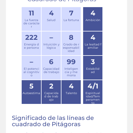
11
4
7
4
La fuerza
Salud
La fortuna
Ambición
de carácte
r
222
–
8
4
Energía d
Intuición y
Grado de r
La lealtad f
e persona
lógica
esponsabil
amiliar
idad
–
6
99
3
El potenci
Capacidad
Inteligen
Estabilid
al cognitiv
de trabajo
cia y me
ad
o
moria
5
2
4
4/1
Autoestima
Capacida
Talento
Espiritual
d de trab
idad/Tem
ajo
peramen
to
Significado de las líneas de
cuadrado de Pitágoras