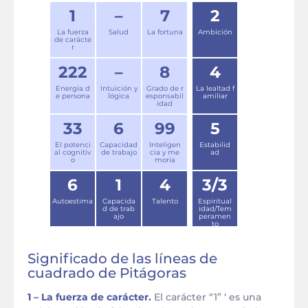
1
–
7
2
La fuerza
Salud
La fortuna
Ambición
de carácte
r
222
–
8
4
Energía d
Intuición y
Grado de r
La lealtad f
e persona
lógica
esponsabil
amiliar
idad
33
6
99
5
El potenci
Capacidad
Inteligen
Estabilid
al cognitiv
de trabajo
cia y me
ad
o
moria
6
1
4
3/3
Autoestima
Capacida
Talento
Espiritual
d de trab
idad/Tem
ajo
peramen
to
Significado de las líneas de
cuadrado de Pitágoras
1 – La fuerza de carácter.
El carácter “1” ‘ es una