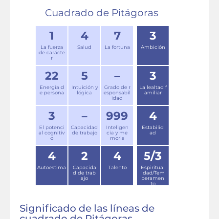
Cuadrado de Pitágoras
1
4
7
3
La fuerza
Salud
La fortuna
Ambición
de carácte
r
22
5
–
3
Energía d
Intuición y
Grado de r
La lealtad f
e persona
lógica
esponsabil
amiliar
idad
3
–
999
4
El potenci
Capacidad
Inteligen
Estabilid
al cognitiv
de trabajo
cia y me
ad
o
moria
4
2
4
5/3
Autoestima
Capacida
Talento
Espiritual
d de trab
idad/Tem
ajo
peramen
to
Significado de las líneas de
cuadrado de Pitágoras