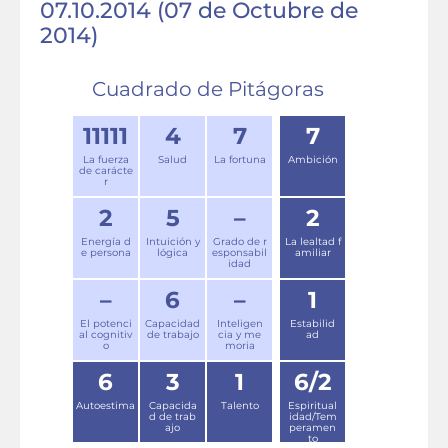
07.10.2014 (07 de Octubre de
2014)
Cuadrado de Pitágoras
11111
4
7
7
La fuerza
Salud
La fortuna
Ambición
de carácte
r
2
5
–
2
Energía d
Intuición y
Grado de r
La lealtad f
e persona
lógica
esponsabil
amiliar
idad
–
6
–
1
El potenci
Capacidad
Inteligen
Estabilid
al cognitiv
de trabajo
cia y me
ad
o
moria
6
3
1
6/2
Autoestima
Capacida
Talento
Espiritual
d de trab
idad/Tem
ajo
peramen
to