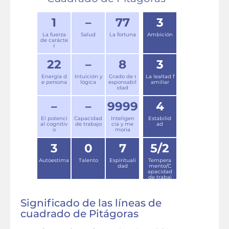
1
–
77
3
La fuerza
Salud
La fortuna
Ambición
de carácte
r
22
–
8
3
Energía d
Intuición y
Grado de r
La lealtad f
e persona
lógica
esponsabil
amiliar
idad
–
–
9999
4
El potenci
Capacidad
Inteligen
Estabilid
al cognitiv
de trabajo
cia y me
ad
o
moria
3
0
7
5/2
Autoestima
Talento
Espirituali
Tempera
dad
mento/C
apacidad
de trabaj
o
Significado de las líneas de
cuadrado de Pitágoras